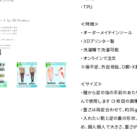
・TPU
≪特徴≫
・オーダーメイドインソール
・３Dプリンター製
・洗濯機で洗濯可能
・オンラインで注文
※偏平足、外反母趾、O脚・X
≪サイズ≫
・踵から足の指の手前のあた
んで使用します（３枚目の画
・重さは両足合わせて、約35
・入れたい靴と足の裏の形状
め、個人個人で大きさ、重さが