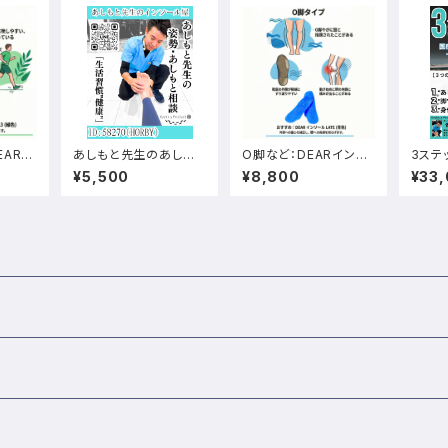
EARイ
あしもと先生のあしも
O脚など：DEARインソ
3ステ
L3（デ
と相談zoom：30分
ールLATE（ディアーイ
¥5,500
¥8,800
¥33
 ベー
ンソール ラテ）：Ｏ脚、
ー）：足
膝の内側の痛み、膝の
＋Ｏ
外側への不安定感、外
定感な
重心など