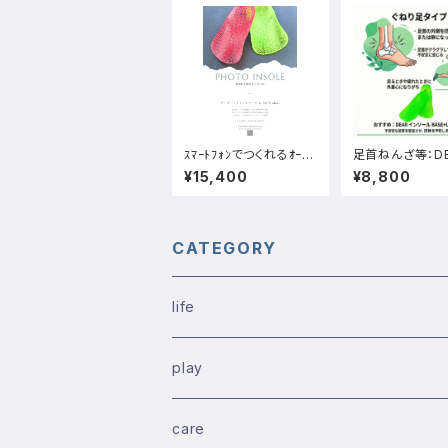
ｽﾏｰﾄﾌｫﾝでつくれるｵｰﾀﾞ
足首ねんざ等：D
ｰﾒｲﾄﾞｲﾝｿｰﾙ；PHOTO
ンソールBASE+
¥15,400
¥8,800
インソール：お手軽初め
ィアーインソール
ての方、お忙しい方へオ
スプラスエルスリ
ススメ
首ねんざ、偏平足
脚、足首に不安
ど
CATEGORY
life
play
care