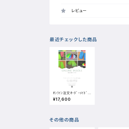
レビュー
最近チェックした商品
ｵﾝﾗｲﾝ注文ｵｰﾀﾞｰﾒｲﾄﾞｲ
ﾝｿｰﾙ；ONLINE インソ
¥17,600
ール：少しの手間で、も
うワンランクアップ
その他の商品