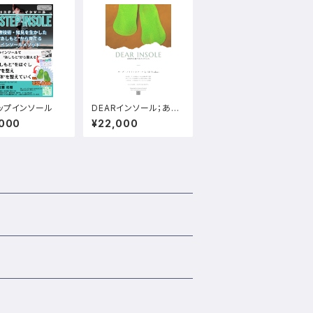
ップインソール
DEARインソール；あな
たと創るオーダーメイド
,000
¥22,000
インソール：直接お会い
するからのクオリティ